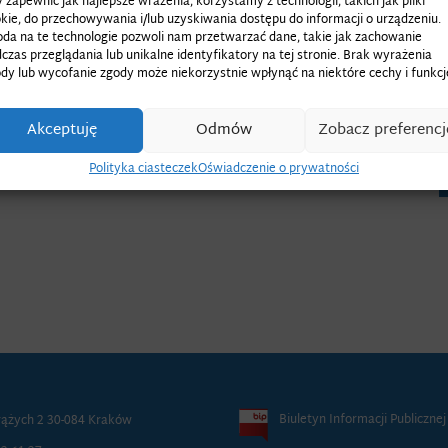
 zapewnić jak najlepsze wrażenia, korzystamy z technologii, takich jak pliki
kie, do przechowywania i/lub uzyskiwania dostępu do informacji o urządzeniu.
da na te technologie pozwoli nam przetwarzać dane, takie jak zachowanie
czas przeglądania lub unikalne identyfikatory na tej stronie. Brak wyrażenia
dy lub wycofanie zgody może niekorzystnie wpłynąć na niektóre cechy i funkcj
Akceptuję
Odmów
Zobacz preferencj
Polityka ciasteczek
Oświadczenie o prywatności
Biuletyn Informacji Publicznej
rążych 2 30-084 Kraków