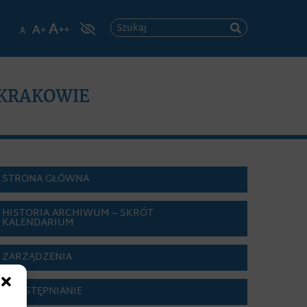
Szukaj
 KRAKOWIE
STRONA GŁÓWNA
HISTORIA ARCHIWUM – SKRÓT
KALENDARIUM
ZARZĄDZENIA
UDOSTĘPNIANIE