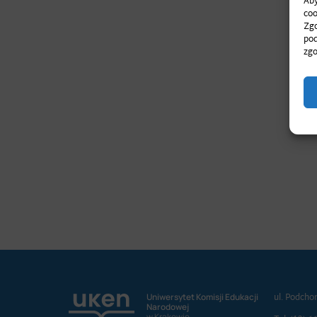
Aby
coo
Zgo
pod
zgo
ul. Podcho
Uniwersytet Komisji Edukacji
Narodowej
w Krakowie