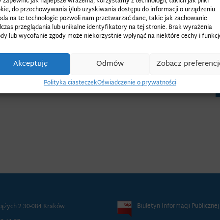
 zapewnić jak najlepsze wrażenia, korzystamy z technologii, takich jak pliki
kie, do przechowywania i/lub uzyskiwania dostępu do informacji o urządzeniu.
da na te technologie pozwoli nam przetwarzać dane, takie jak zachowanie
czas przeglądania lub unikalne identyfikatory na tej stronie. Brak wyrażenia
dy lub wycofanie zgody może niekorzystnie wpłynąć na niektóre cechy i funkcj
Akceptuję
Odmów
Zobacz preferencj
Polityka ciasteczek
Oświadczenie o prywatności
Biuletyn Informacji Publicznej
rążych 2 30-084 Kraków