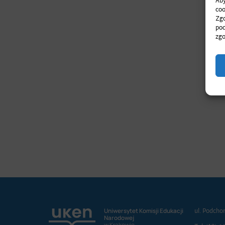
Aby
coo
Zgo
pod
zgo
ul. Podcho
Uniwersytet Komisji Edukacji
Narodowej
w Krakowie