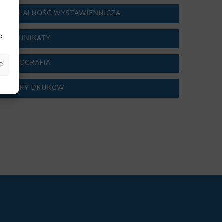
DZIAŁALNOŚĆ WYSTAWIENNICZA
e.
KOMUNIKATY
BIBLIOGRAFIA
e
WZORY DRUKÓW