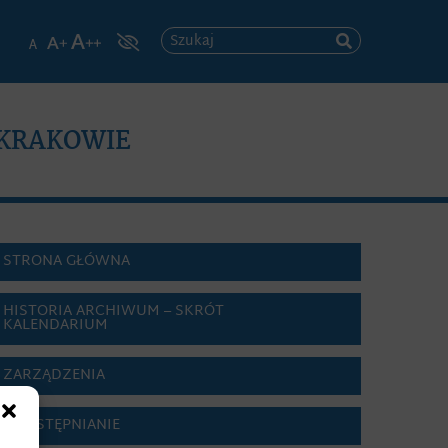
Szukaj
 KRAKOWIE
STRONA GŁÓWNA
HISTORIA ARCHIWUM – SKRÓT
KALENDARIUM
ZARZĄDZENIA
UDOSTĘPNIANIE